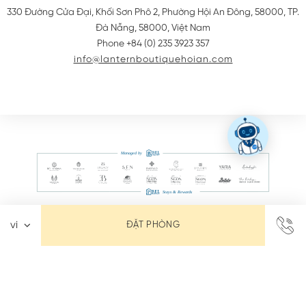
330 Đường Cửa Đại, Khối Sơn Phô 2, Phường Hội An Đông, 58000
,
TP.
Đà Nẵng
,
58000
,
Việt Nam
Phone +84 (0) 235 3923 357
info@lanternboutiquehoian.com
ĐẶT PHÒNG
LIÊN HỆ
CẨM NANG KHÁCH SẠN