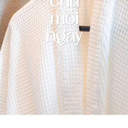
chu
mỗi
ngày