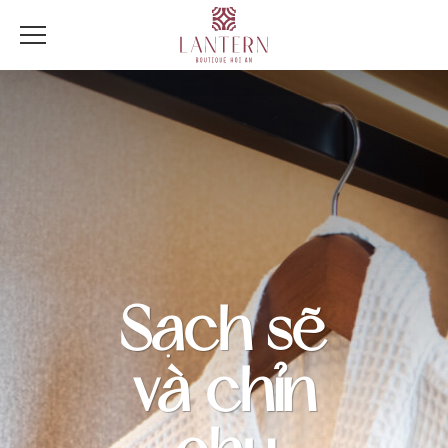
Sạch sẽ
và chỉn