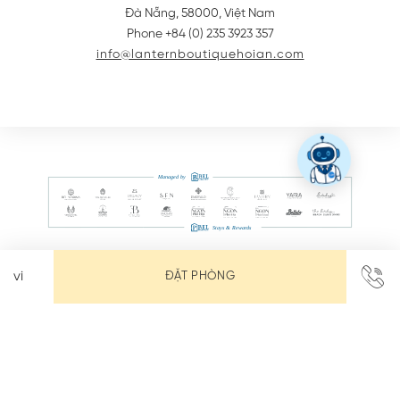
Đà Nẵng
,
58000
,
Việt Nam
Phone +84 (0) 235 3923 357
info@lanternboutiquehoian.com
ĐẶT PHÒNG
LIÊN HỆ
CẨM NANG KHÁCH SẠN