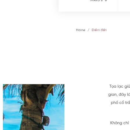
THÁNG 8
Home
Điểm đến
Tọa lạc giữ
gian, đây 
phố cổ tr
Không chỉ 