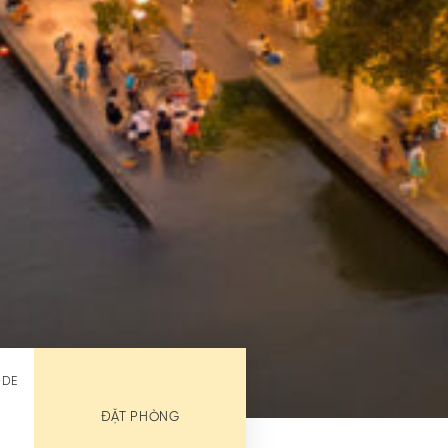
ODE
ĐẶT PHÒNG