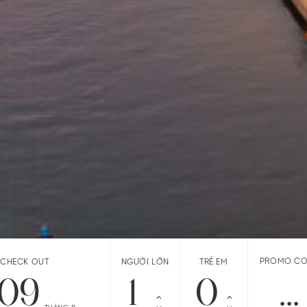
PROMO C
CHECK OUT
NGƯỜI LỚN
TRẺ EM
09