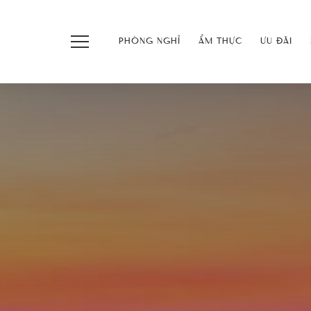
PHÒNG NGHỈ
ẨM THỰC
ƯU ĐÃI