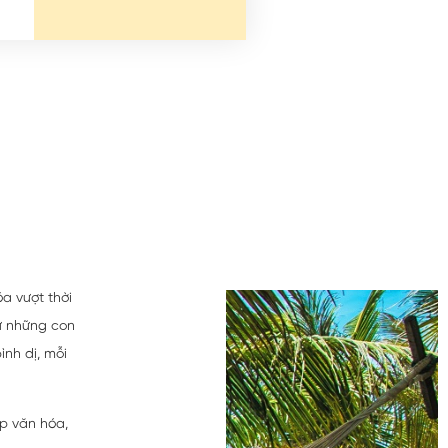
óa vượt thời
ừ những con
nh dị, mỗi
ẹp văn hóa,